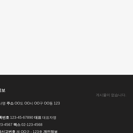
정보
게시물이 없습니다.
사명
주소
OO도 OO시 OO구 OO동 123
록번호
123-45-67890
대표
대표자명
23-4567
팩스
02-123-4568
업신고번호
제 OO구 - 123호
개인정보