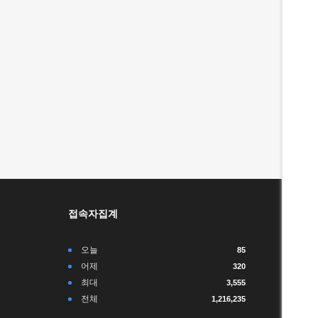
접속자집계
오늘
85
어제
320
최대
3,555
전체
1,216,235