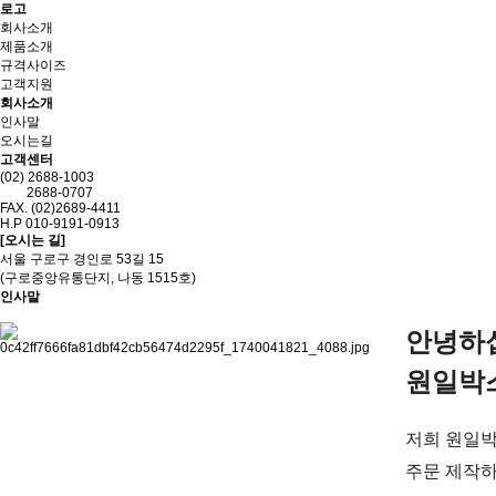
로고
회사소개
제품소개
규격사이즈
고객지원
회사소개
인사말
오시는길
고객센터
(02) 2688-1003
2688-0707
FAX. (02)2689-4411
H.P 010-9191-0913
[오시는 길]
서울 구로구 경인로 53길 15
(구로중앙유통단지, 나동 1515호)
인사말
안녕하
원일박
저희 원일
주문 제작하